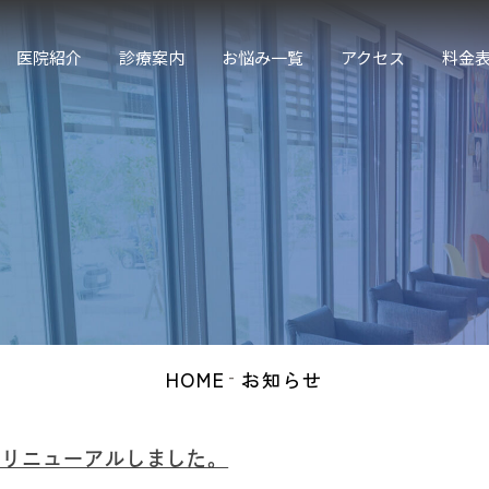
医院紹介
診療案内
お悩み一覧
アクセス
料金
一般歯科
口腔外科
噛み合わせ治療
小児歯科・小児矯正
矯正治療
マウスピース型矯正（ア
ライナー矯正）
HOME
お知らせ
審美治療・ホワイトニン
グ
をリニューアルしました。
インプラント治療