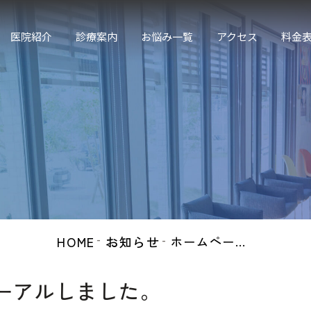
医院紹介
診療案内
お悩み一覧
アクセス
料金
一般歯科
口腔外科
噛み合わせ治療
小児歯科・小児矯正
矯正治療
マウスピース型矯正（ア
ライナー矯正）
HOME
お知らせ
ホームページをリニューアルしました。
審美治療・ホワイトニン
グ
ーアルしました。
インプラント治療